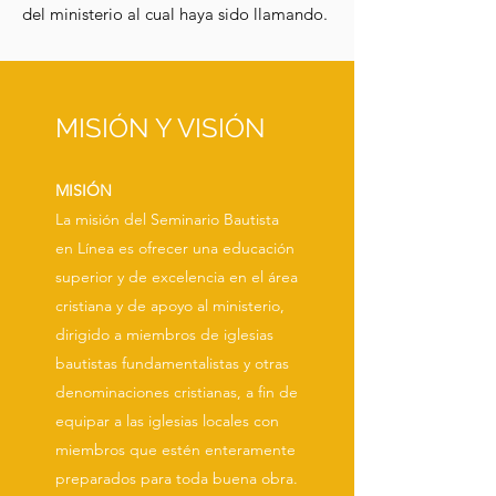
del ministerio al cual haya sido llamando.
MISIÓN Y VISIÓN
MISIÓN
La misión del Seminario Bautista
en Línea es ofrecer una educación
superior y de excelencia en el área
cristiana y de apoyo al ministerio,
dirigido a miembros de iglesias
bautistas fundamentalistas y otras
denominaciones cristianas, a fin de
equipar a las iglesias locales con
miembros que estén enteramente
preparados para toda buena obra.